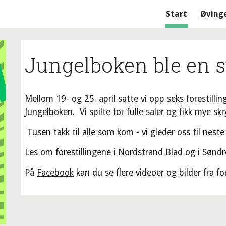
Start
Øving
ip to main content
Skip to navigat
J
ungelboken ble en 
Mellom 19- og 25. april satte vi opp seks forestill
Jungelboken. Vi spilte for fulle saler og fikk mye sk
Tusen takk til alle som kom - vi gleder oss til neste 
Les om forestillingene i
Nordstrand Blad
og i
Søndr
På
Facebook
kan du se flere videoer og bilder fra fo