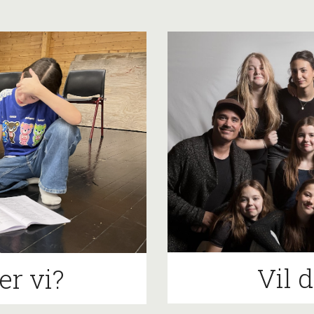
Vil 
er vi?