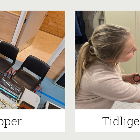
pper
Tidlige