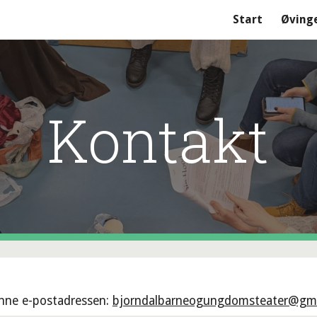
Start
Øving
ip to main content
Skip to navigat
Kontakt
enne e-postadressen:
bjorndalbarneogungdomsteater@gma