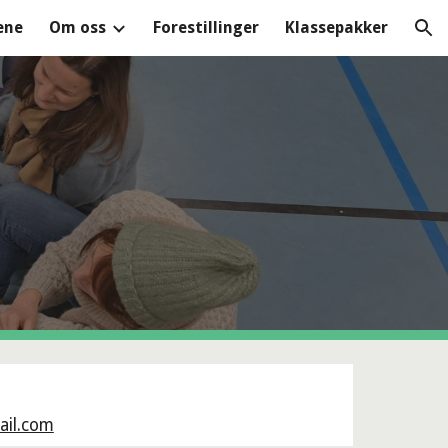
ene
Om oss
Forestillinger
Klassepakker
ion
il.com